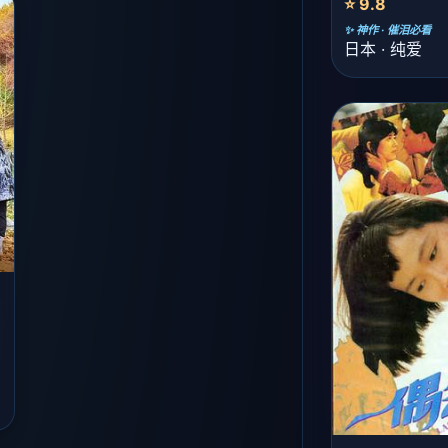
⭐ 9.8
✨ 神作 · 催泪必看
日本 · 纯爱