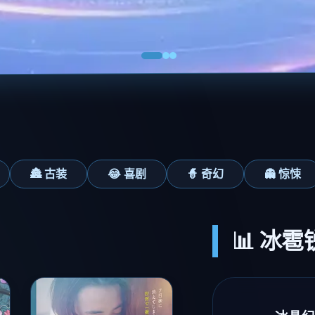
🏯 古装
😂 喜剧
🧙 奇幻
👻 惊悚
📊 冰