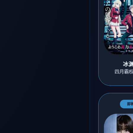
冰
四月霸权
即