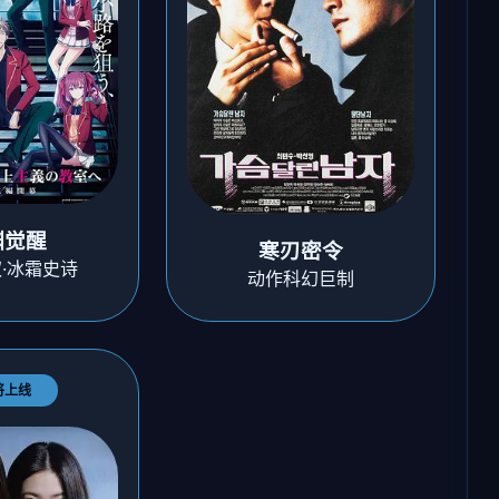
渊觉醒
寒刃密令
·冰霜史诗
动作科幻巨制
将上线