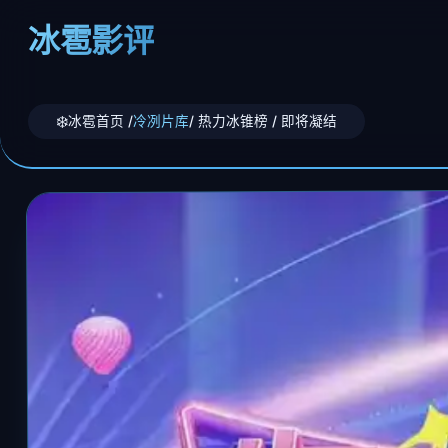
冰雹影评
冰雹首页 /
冷冽片库
/ 热力冰锥榜 / 即将凝结