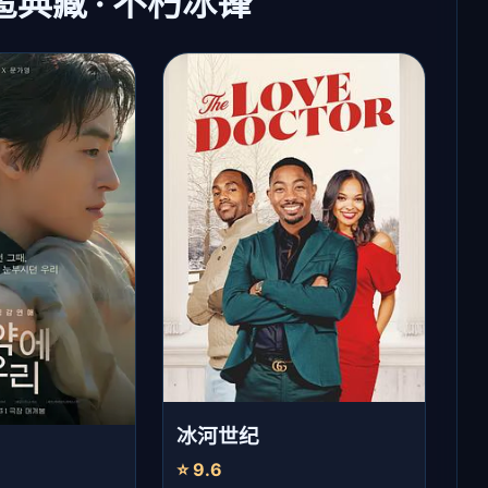
冰雹典藏 · 不朽冰锋
冰河世纪
⭐ 9.6