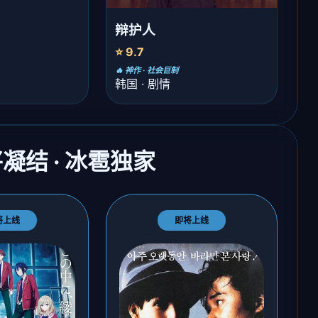
辩护人
⭐ 9.7
🔥 神作 · 社会巨制
韩国 · 剧情
将凝结 · 冰雹独家
将上线
即将上线