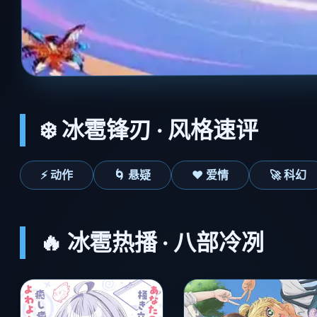
❄️ 冰雹锋刃 · 风格速评
⚡ 动作
🌀 悬疑
❤️ 爱情
🚀 科幻
🔥 冰雹热播 · 八部冷冽