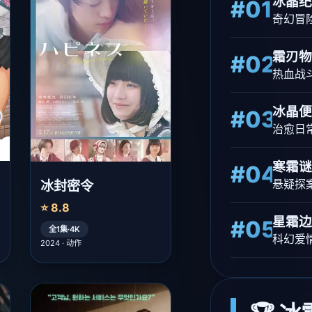
冰晶纪
#01
奇幻冒
霜刃物
#02
热血战
冰晶便
#03
治愈日
寒霜谜
#04
悬疑探
冰封密令
⭐ 8.8
星霜边
#05
全1集·4K
科幻爱
2024 · 动作