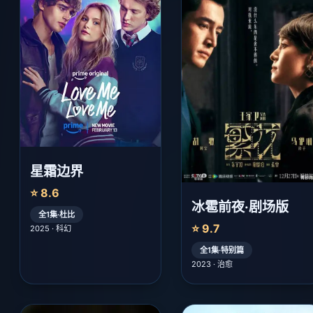
星霜边界
⭐ 8.6
冰雹前夜·剧场版
全1集·杜比
⭐ 9.7
2025 · 科幻
全1集·特别篇
2023 · 治愈