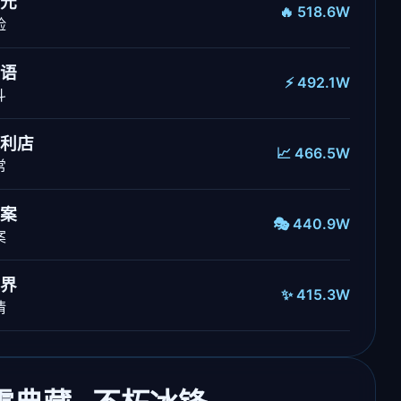
元
🔥 518.6W
险
语
⚡ 492.1W
斗
利店
📈 466.5W
常
案
🎭 440.9W
案
界
✨ 415.3W
情