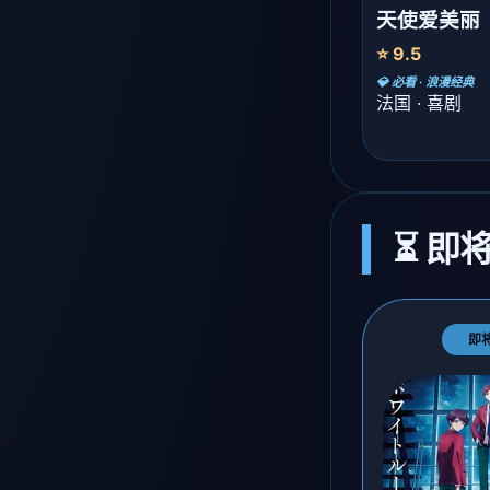
天使爱美丽
⭐ 9.5
💎 必看 · 浪漫经典
法国 · 喜剧
⏳ 即
即